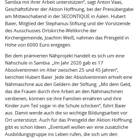
Sambia mit ihrer Arbeit unterstützen“, sagt Anton Vaas,
FairWertung
Geschäftsführer der Aktion Hoffnung, bei der Preisübergabe
am Mittwochabend in der SECONTIQUE in Aalen. Hubert
Spendenkonto
Baier, Mitglied der Stephanus-Stiftung und der Vorsitzende
Kooperationspartner
des Ausschusses Ortskirche-Weltkirche der
Kirchengemeinde, Joachim Weiß, nahmen das Preisgeld in
Transparenz
Höhe von 6000 Euro entgegen.
Bei dem prämierten Nähprojekt handelt es sich um eine
Nähschule in Sambia. „Im Jahr 2020 gab es 17
Absolventinnen im Alter zwischen 25 und 45 Jahren“,
berichtet Hubert Baier. Jede der Absolventinnen erhielt eine
Nähmaschine aus den Geldern der Stiftung. „Mit dem Geld,
das die Frauen durch ihre Arbeit an den Nähmaschinen
verdienen, können sie ihre Familien ernähren und ihre
Kinder zum Teil sogar in die Schule schicken“, führt Baier
aus. Damit werde auch die so wichtige Bildungsarbeit vor
Ort unterstützt. Auch für das Preisgeld der Aktion Hoffnung
gibt es schon Ideen. „Eventuell wollen wir eine zusätzliche
Ausbildungsgruppe ins Leben rufen, die sich um den