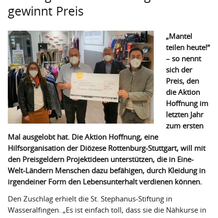
gewinnt Preis
Secondhand-Boutiquen
Outlets
„Mantel
teilen heute!“
Hilfstransporte
– so nennt
Projekte
sich der
Preis, den
Projektförderung ausgesetzt
die Aktion
Hoffnung im
Geförderte Projekte
letzten Jahr
zum ersten
Weitere Fördermöglichkeiten
Mal ausgelobt hat. Die Aktion Hoffnung, eine
Termine
Hilfsorganisation der Diözese Rottenburg-Stuttgart, will mit
den Preisgeldern Projektideen unterstützen, die in Eine-
Über uns
Welt-Ländern Menschen dazu befähigen, durch Kleidung in
irgendeiner Form den Lebensunterhalt verdienen können.
Grundverständnis
Den Zuschlag erhielt die St. Stephanus-Stiftung in
Mitgliedsverbände
Wasseralfingen. „Es ist einfach toll, dass sie die Nähkurse in