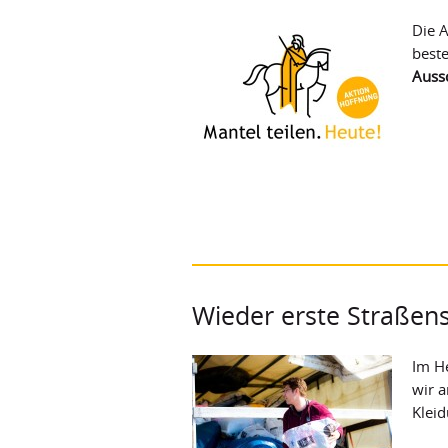
Die A
best
Aussc
Wieder erste Straße
Im H
wir 
Klei